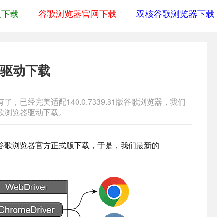
版下载
谷歌浏览器官网下载
双核谷歌浏览器下载
览器驱动下载
经有了，已经完美适配140.0.7339.81版谷歌浏览器，我们
版谷歌浏览器驱动下载。
81版谷歌浏览器官方正式版下载，于是，我们最新的
。