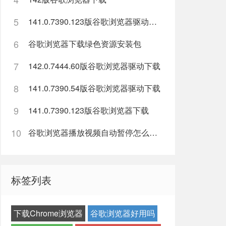
5
141.0.7390.123版谷歌浏览器驱动下载
6
谷歌浏览器下载绿色资源安装包
7
142.0.7444.60版谷歌浏览器驱动下载
8
141.0.7390.54版谷歌浏览器驱动下载
9
141.0.7390.123版谷歌浏览器下载
10
谷歌浏览器播放视频自动暂停怎么解决？
标签列表
下载Chrome浏览器
谷歌浏览器好用吗