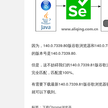
因为，140.0.7339.80版谷歌浏览器和14
的版本号是140.0.7339.80.
但是，这不妨碍我们的140.0.7339.81版谷
完全匹配，匹配度100%。
有需要下载最新140.0.7339.81版谷歌
就可以下载到。
标签：
下载Chrome浏览器