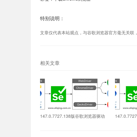
特别说明：
文章仅代表本站观点，与谷歌浏览器官方毫无关联
相关文章
147.0.7727.138版谷歌浏览器驱动
147.0.7
下载
下载