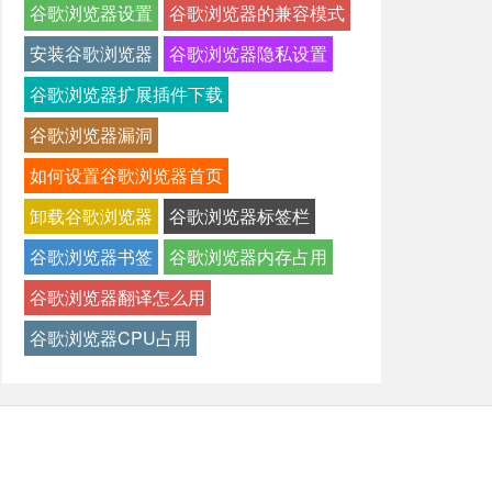
谷歌浏览器设置
谷歌浏览器的兼容模式
安装谷歌浏览器
谷歌浏览器隐私设置
谷歌浏览器扩展插件下载
谷歌浏览器漏洞
如何设置谷歌浏览器首页
卸载谷歌浏览器
谷歌浏览器标签栏
谷歌浏览器书签
谷歌浏览器内存占用
谷歌浏览器翻译怎么用
谷歌浏览器CPU占用