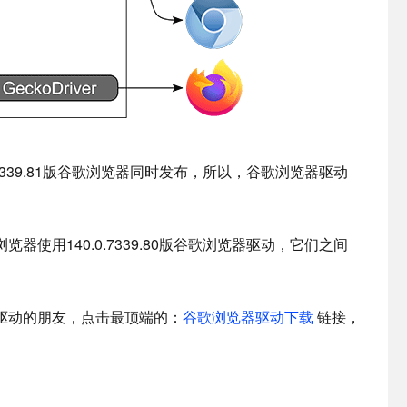
0.0.7339.81版谷歌浏览器同时发布，所以，谷歌浏览器驱动
歌浏览器使用140.0.7339.80版谷歌浏览器驱动，它们之间
浏览器驱动的朋友，点击最顶端的：
谷歌浏览器驱动下载
链接，