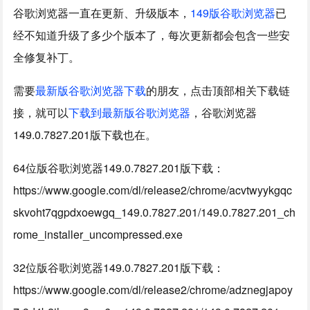
谷歌浏览器一直在更新、升级版本，
149版谷歌浏览器
已
经不知道升级了多少个版本了，每次更新都会包含一些安
全修复补丁。
需要
最新版谷歌浏览器下载
的朋友，点击顶部相关下载链
接，就可以
下载到最新版谷歌浏览器
，谷歌浏览器
149.0.7827.201版下载也在。
64位版谷歌浏览器149.0.7827.201版下载：
https://www.google.com/dl/release2/chrome/acvtwyykgqc
skvoht7qgpdxoewgq_149.0.7827.201/149.0.7827.201_ch
rome_installer_uncompressed.exe
32位版谷歌浏览器149.0.7827.201版下载：
https://www.google.com/dl/release2/chrome/adznegjapoy