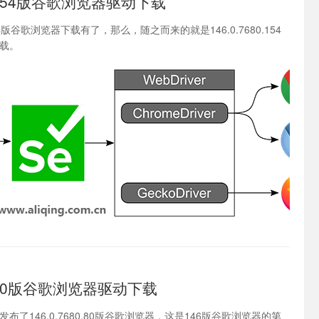
80.154版谷歌浏览器驱动下载
.154版谷歌浏览器下载有了，那么，随之而来的就是146.0.7680.154
载。
80.80版谷歌浏览器驱动下载
布了146.0.7680.80版谷歌浏览器，这是146版谷歌浏览器的第