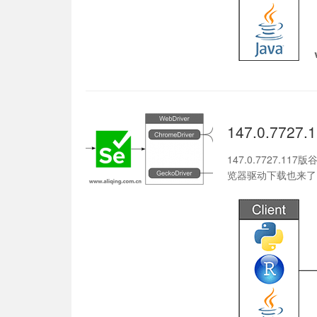
147.0.77
147.0.7727.1
览器驱动下载也来了