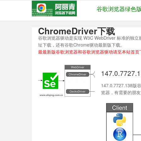
谷歌浏览器绿色
ChromeDriver下载
谷歌浏览器驱动是实现 W3C WebDriver 标
址下载，还有谷歌Chrome驱动最新版下载。
最最新版谷歌浏览器和谷歌浏览器驱动请至本站首页
147.0.77
147.0.7727.1
览器，有需要的朋友