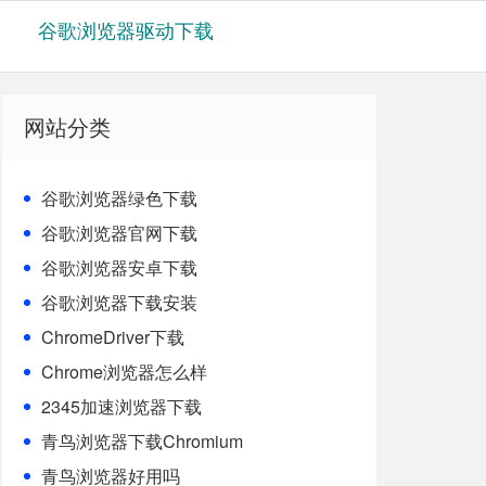
谷歌浏览器驱动下载
网站分类
谷歌浏览器绿色下载
谷歌浏览器官网下载
谷歌浏览器安卓下载
谷歌浏览器下载安装
ChromeDriver下载
Chrome浏览器怎么样
2345加速浏览器下载
青鸟浏览器下载Chromium
青鸟浏览器好用吗