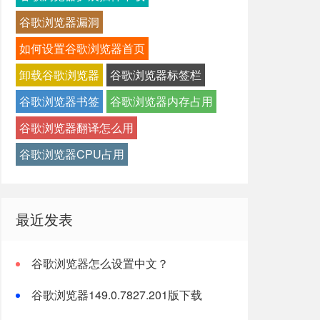
谷歌浏览器漏洞
如何设置谷歌浏览器首页
卸载谷歌浏览器
谷歌浏览器标签栏
谷歌浏览器书签
谷歌浏览器内存占用
谷歌浏览器翻译怎么用
谷歌浏览器CPU占用
最近发表
谷歌浏览器怎么设置中文？
谷歌浏览器149.0.7827.201版下载