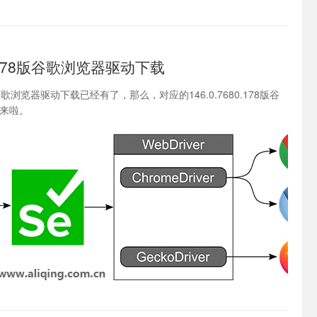
80.178版谷歌浏览器驱动下载
78版谷歌浏览器驱动下载已经有了，那么，对应的146.0.7680.178版谷
来啦。