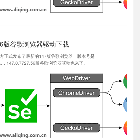
27.56版谷歌浏览器驱动下载
方正式发布了最新的147版谷歌浏览器，版本号是
，所以，147.0.7727.56版谷歌浏览器驱动也来了。