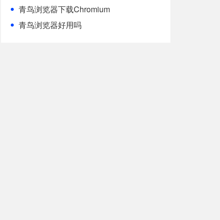
青鸟浏览器下载Chromium
青鸟浏览器好用吗