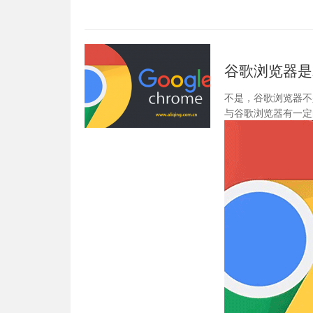
谷歌浏览器是
不是，谷歌浏览器不是
与谷歌浏览器有一定