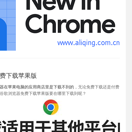
费下载苹果版
器在苹果电脑的应用商店里是下载不到的
，无论免费下载还是付费
谷歌浏览器免费下载苹果版要在哪里下载到呢？