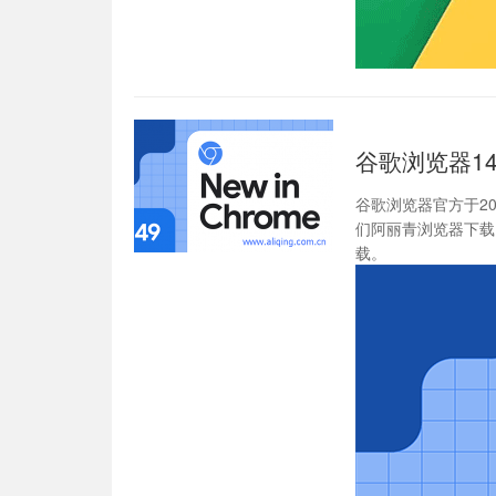
谷歌浏览器149
谷歌浏览器官方于202
们阿丽青浏览器下载网
载。