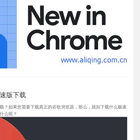
速版下载
载？如果您需要下载真正的谷歌浏览器，那么，就别下载什么极速
什么呢？