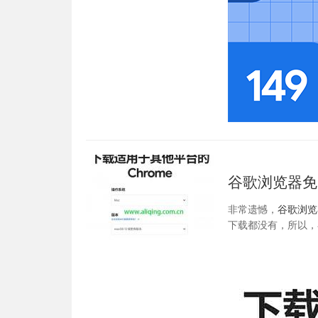
谷歌浏览器免
非常遗憾，
谷歌浏览
下载都没有，所以，