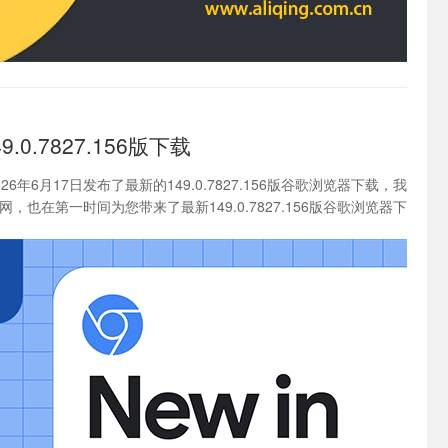
.0.7827.156版下载
6年6月17日发布了最新的149.0.7827.156版谷歌浏览器下载，我
，也在第一时间为您带来了最新149.0.7827.156版谷歌浏览器下