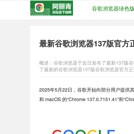
谷歌浏览器绿色
最新谷歌浏览器137版官方
概述：谷歌浏览器于近日发布了最新137版
了最新的谷歌浏览器137版谷歌浏览器官方
2025年5月22日，谷歌开始向部分用户提供其浏览
和 macOS 的“Chrome 137.0.7151.41”和“Ch