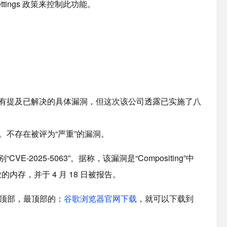
tionSettings 政策来控制此功能。
没有提及已解决的具体漏洞，但这次该公司透露已实施了八
。不存在被评为“严重”的漏洞。
-2025-5063”。据称，该漏洞是“Compositing”中
释放的内存，并于 4 月 18 日被报告。
击顶部，最顶部的：
谷歌浏览器官网下载
，就可以下载到