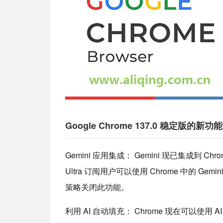
Google Chrome 137.0 稳定版的新功能
Gemini 应用集成： Gemini 现已集成到 Chr
Ultra 订阅用户可以使用 Chrome 中的 Gemini。您
策略关闭此功能。
利用 AI 自动填充： Chrome 现在可以