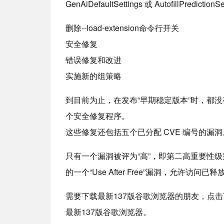
GenAiDefaultSettings 或 AutofillPredic
删除--load-extension命令行开关
安全修复
错误修复和改进
实施新的组策略
到目前为止，在发布“早期稳定版本”时，都
个安全修复程序。
这些修复还包括五个已分配 CVE 编号的漏洞
只有一个漏洞被评为“高”，即第二高重要性级别“CVE
的一个“Use After Free”漏洞，允许访问已
需要下载最新137版谷歌浏览器的朋友，点
最新137版谷歌浏览器。