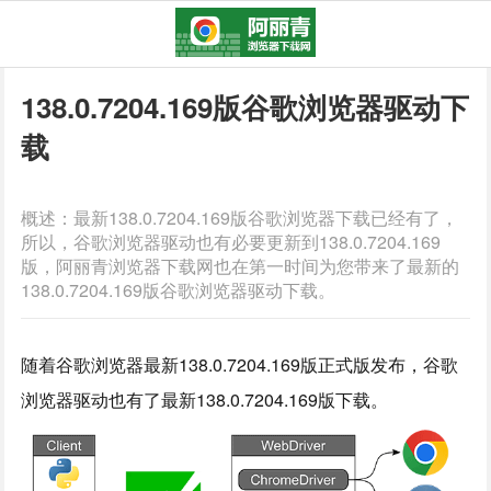
138.0.7204.169版谷歌浏览器驱动下
载
概述：最新138.0.7204.169版谷歌浏览器下载已经有了，
所以，谷歌浏览器驱动也有必要更新到138.0.7204.169
版，阿丽青浏览器下载网也在第一时间为您带来了最新的
138.0.7204.169版谷歌浏览器驱动下载。
随着谷歌浏览器最新138.0.7204.169版正式版发布，谷歌
浏览器驱动也有了最新138.0.7204.169版下载。